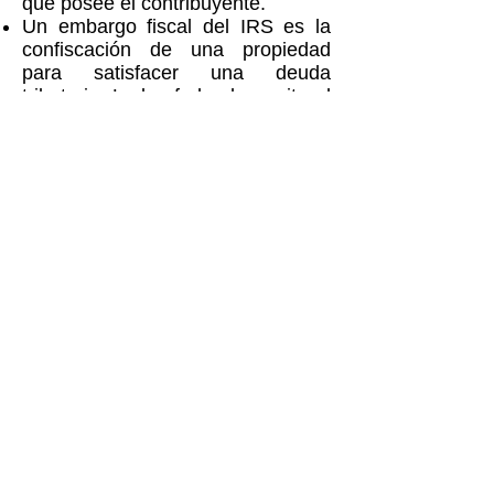
que posee el contribuyente.
Un embargo fiscal del IRS es la
confiscación de una propiedad
para satisfacer una deuda
tributaria. La ley federal permite al
IRS confiscar y vender cualquier
tipo de propiedad: bienes
inmuebles, bienes personales,
salarios y cuentas bancarias. El
IRS debe dar un aviso con 30 días
de anticipación antes de colocar
un embargo. Habrá ciertas
exenciones de la propiedad del
contribuyente necesaria para
pagar la manutención de los hijos
ordenada por el tribunal y/o para
pagar los gastos básicos de vida.
“¿Qué es una Oferta de
Compromiso?”
Una Oferta de Compromiso (OIC, por